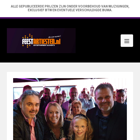
ALLE GEPUBLICEERDE PRIJZEN ZIJN ONDER VOORBEHOUD VAN WIJZIGINGEN,
EXCLUSIEF BTW EN EVENTUELE VERSCHULDIGDE BUMA.
Ope
Mob
Me