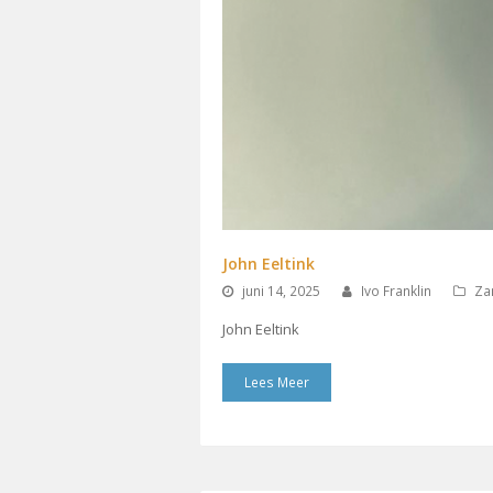
John Eeltink
juni 14, 2025
Ivo Franklin
Za
John Eeltink
Lees Meer