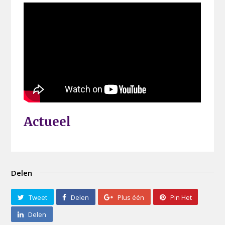
Actueel
Delen
Tweet
Delen
Plus één
Pin Het
Delen