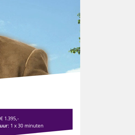
€ 1.395,-
duur:
1 x 30 minuten