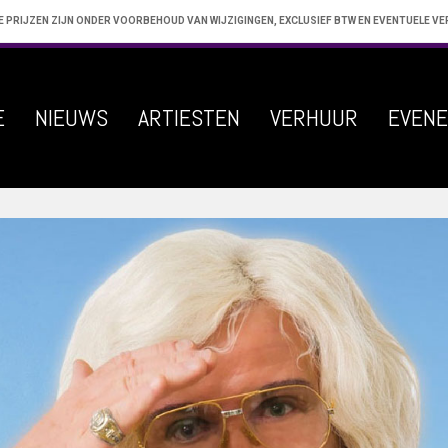
E PRIJZEN ZIJN ONDER VOORBEHOUD VAN WIJZIGINGEN, EXCLUSIEF BTW EN EVENTUELE V
E
NIEUWS
ARTIESTEN
VERHUUR
EVEN