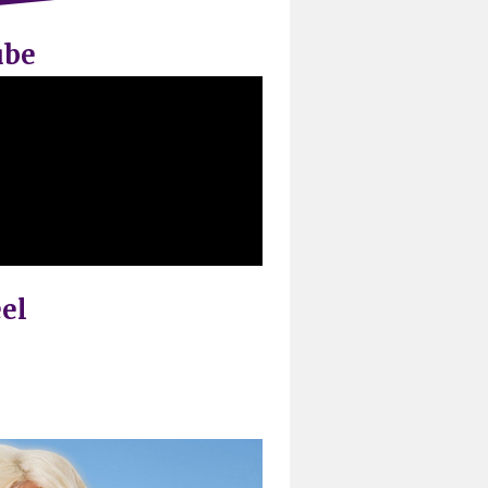
ube
el