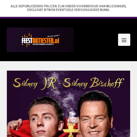
ALLE GEPUBLICEERDE PRIJZEN ZIJN ONDER VOORBEHOUD VAN WIJZIGINGEN,
EXCLUSIEF BTW EN EVENTUELE VERSCHULDIGDE BUMA.
Ope
Mob
Me