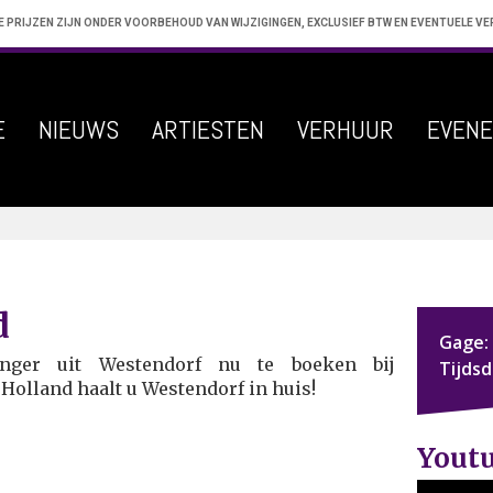
E PRIJZEN ZIJN ONDER VOORBEHOUD VAN WIJZIGINGEN, EXCLUSIEF BTW EN EVENTUELE V
E
NIEUWS
ARTIESTEN
VERHUUR
EVEN
d
Gage:
nger uit Westendorf nu te boeken bij
Tijds
 Holland haalt u Westendorf in huis!
Yout