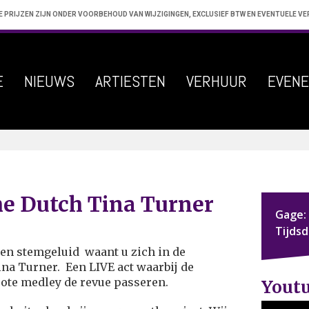
E PRIJZEN ZIJN ONDER VOORBEHOUD VAN WIJZIGINGEN, EXCLUSIEF BTW EN EVENTUELE V
E
NIEUWS
ARTIESTEN
VERHUUR
EVEN
he Dutch Tina Turner
Gage:
Tijds
en stemgeluid waant u zich in de
na Turner. Een LIVE act waarbij de
ote medley de revue passeren.
Yout